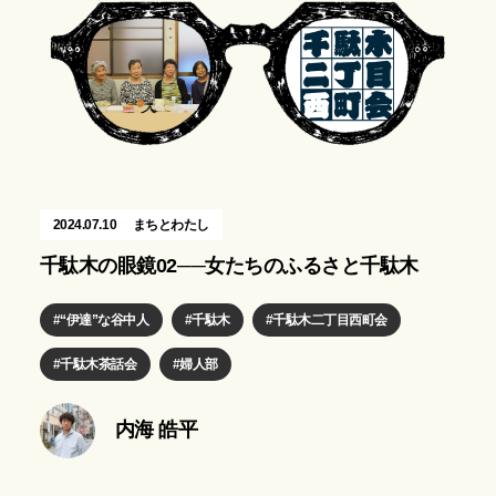
2024.07.10
まちとわたし
千駄木の眼鏡02──女たちのふるさと千駄木
“伊達”な谷中人
千駄木
千駄木二丁目西町会
千駄木茶話会
婦人部
内海 皓平