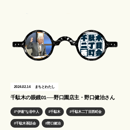
2024.02.14
まちとわたし
千駄木の眼鏡01──野口園店主・野口健治さん
“伊達”な谷中人
千駄木
千駄木二丁目西町会
千駄木茶話会
野口健治