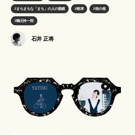
まちまちな「まち」の人の眼鏡
根津
街の根
鶴元怜一郎
石井 正将