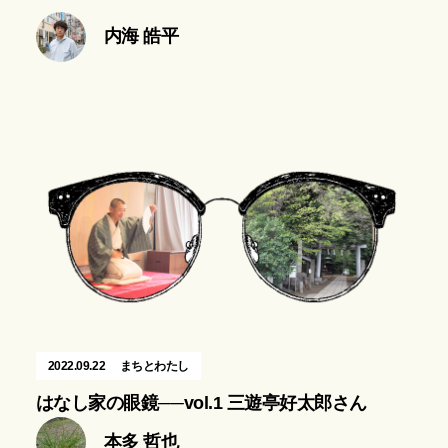
内海 皓平
2022.09.22
まちとわたし
はなし家の眼鏡──vol.1 三遊亭好太郎さん
本多 哲也