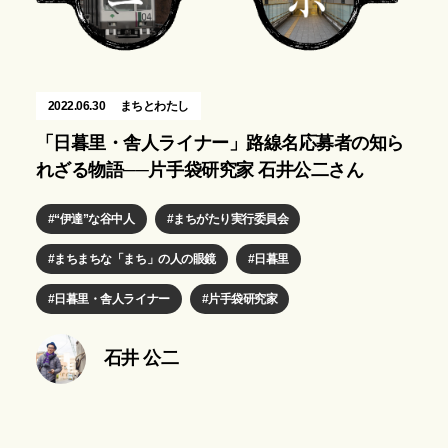
2022.06.30
まちとわたし
「日暮里・舎人ライナー」路線名応募者の知ら
れざる物語──片手袋研究家 石井公二さん
“伊達”な谷中人
まちがたり実行委員会
まちまちな「まち」の人の眼鏡
日暮里
日暮里・舎人ライナー
片手袋研究家
石井 公二