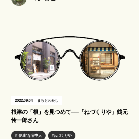
2022.09.04
まちとわたし
根津の「根」を見つめて──「ねづくりや」鶴元
怜一郎さん
“伊達”な谷中人
ねづくりや