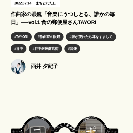
2022.07.14
まちとわたし
作曲家の眼鏡「音楽にうつしとる、誰かの毎
日」──vol.1 食の郵便屋さんTAYORI
TAYORI
作曲家の眼鏡
眼が疲れたら耳をすまして
谷中
谷中銀座商店街
音楽
西井 夕紀子