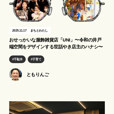
2025.11.17
まちとわたし
おせっかいな服飾雑貨店「UNI」〜令和の井戸
端空間をデザインする世話やき店主のハナシ〜
千駄木
子育て
ともりんご