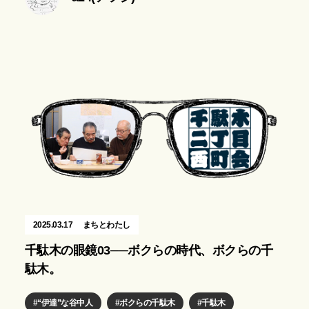
2025.03.17
まちとわたし
千駄木の眼鏡03──ボクらの時代、ボクらの千
駄木。
“伊達”な谷中人
ボクらの千駄木
千駄木