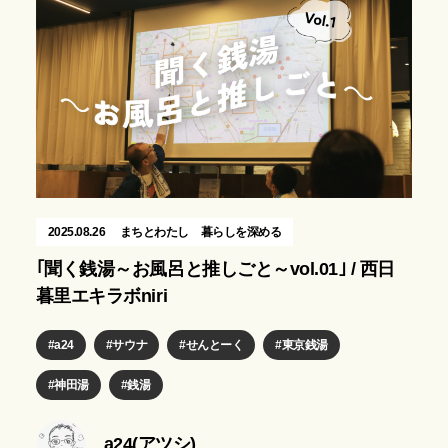
2025.08.26
まちとわたし
暮らしを深める
｢聞く銭湯～お風呂と推しごと～vol.01｣ / 西日
暮里エキラボniri
a24
サウナ
せんとーく
東京銭湯
神田湯
銭湯
a24(アツシ)