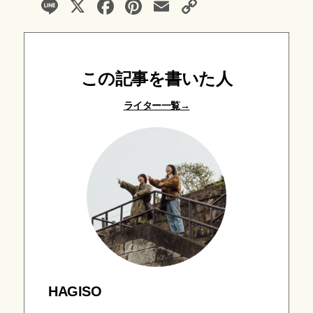
Li
X
F
Pi
E
C
n
a
nt
m
o
e
c
er
ail
p
e
e
y
この記事を書いた人
b
st
Li
ライター一覧
o
n
o
k
k
HAGISO