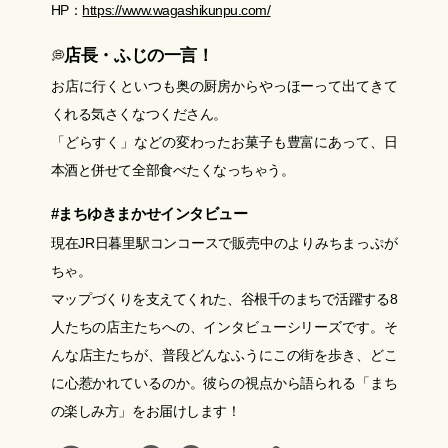
HP：
https://www.wagashikunpu.com/
店長・ふじの一言！
💭
お店に行くといつも奥の厨房からやっほーって出てきて
くれる気さくなつくださん。
「どらすく」などの変わったお菓子も豊富にあって、日
本酒と併せて全部食べたくなっちゃう。
#まちゆきまかせインタビュー
現在JR日暮里駅コンコースで販売中のよりみちまっぷが
ちゃ。
マップづくりを支えてくれた、谷根千のまちで活躍する8
人たちの店主たちへの、インタビューシリーズです。そ
んな店主たちが、普段どんなふうにこの街を歩き、どこ
に心惹かれているのか。彼らの視点から語られる「まち
の楽しみ方」をお届けします！