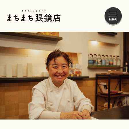
まちまち眼鏡店