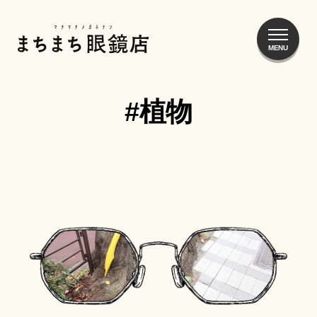
まちまち眼鏡店
#植物