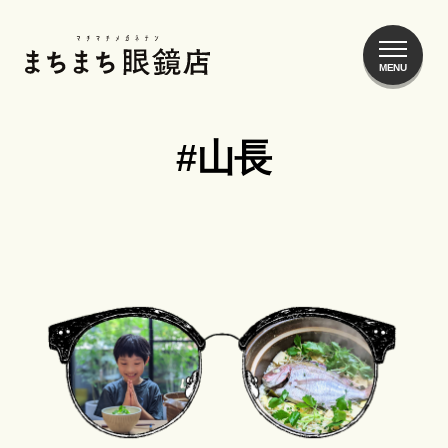
まちまち眼鏡店
#山長