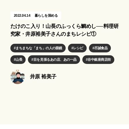
2022.04.14
暮らしを深める
たけのこ入り！山長のふっくら鯛めし──料理研
究家・井原裕美子さんのまちレシピ①
まちまちな「まち」の人の眼鏡
レシピ
尽誠食品
山長
目を見張るあの店、あの一品
谷中銀座商店街
井原 裕美子