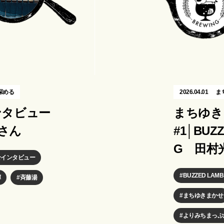
深める
2026.04.01
ま
ンタビュー
まちゆき
輝さん
#1│BUZ
G 田村
せインタビュー
BUZZED LAMB
輝
斉藤湯
まちゆきまかせ
よりみちまっぷ