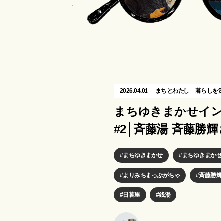
2026.04.01
まちとわたし
暮らしを
まちゆきまかせイ
#2│斉藤湯 斉藤勝
まちゆきまかせ
まちゆきまか
よりみちまっぷがちゃ
斉藤勝
日暮里
銭湯