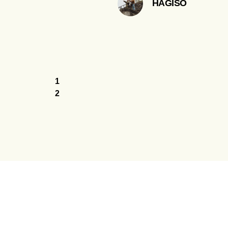
HAGISO
1
2