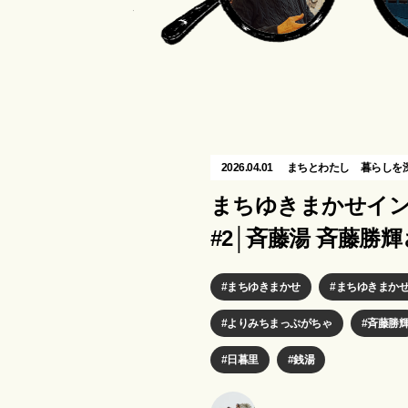
2026.04.01
まちとわたし
暮らしを
まちゆきまかせイ
#2│斉藤湯 斉藤勝
まちゆきまかせ
まちゆきまか
よりみちまっぷがちゃ
斉藤勝
日暮里
銭湯